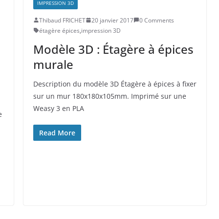
IMPRESSION 3D
Thibaud FRICHET
20 janvier 2017
0 Comments
étagère épices
,
impression 3D
Modèle 3D : Étagère à épices
murale
Description du modèle 3D Étagère à épices à fixer
sur un mur 180x180x105mm. Imprimé sur une
Weasy 3 en PLA
e
Read More