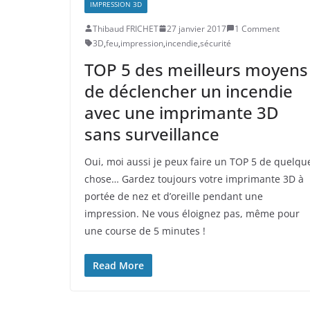
IMPRESSION 3D
Thibaud FRICHET
27 janvier 2017
1 Comment
3D
,
feu
,
impression
,
incendie
,
sécurité
TOP 5 des meilleurs moyens
de déclencher un incendie
avec une imprimante 3D
sans surveillance
Oui, moi aussi je peux faire un TOP 5 de quelqu
chose… Gardez toujours votre imprimante 3D à
portée de nez et d’oreille pendant une
impression. Ne vous éloignez pas, même pour
une course de 5 minutes !
Read More