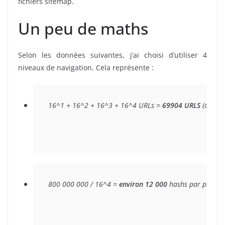
fichiers sitemap.
Un peu de maths
Selon les données suivantes, j’ai choisi d’utiliser 4
niveaux de navigation. Cela représente :
16^1 + 16^2 + 16^3 + 16^4 URLs = 
69904 URLS
 (deux f
800 000 000 / 16^4 =
 environ 12 000
 hashs par page