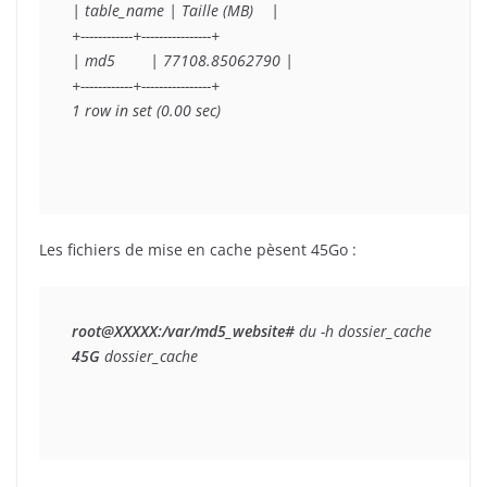
| table_name | Taille (MB)    |

+------------+----------------+

| md5        | 77108.85062790 |

+------------+----------------+

1 row in set (0.00 sec)
Les fichiers de mise en cache pèsent 45Go :
root@XXXXX:/var/md5_website#
45G
 dossier_cache