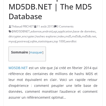
MD5DB.NET | The MD5
Database
Thibaud FRICHET
11 août 2015
3 Comments
@MD5DBNET
,
adsense
,
android
,
api
,
application
,
base de données
,
décrypter
,
encrypter
,
hashes explorer
,
index
,
md5
,
md5db
,
md5db.net
,
mysql
,
postresql
,
sqlite
,
statistiques
,
top 1000
,
wordlist
Sommaire
[
masquer
]
MD5DB.NET
est un site que j’ai créé en février 2014 qui
référence des centaines de millions de hashs MD5 et
leur mot équivalent en clair. Voici un rapide retour
d’expérience : comment peupler une telle base de
données, comment monétiser l’audience et comment
assurer un référencement optimal…