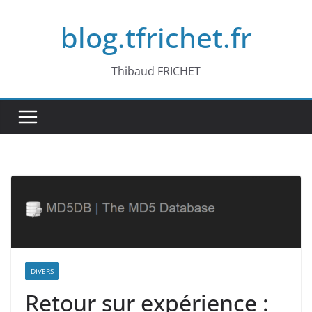
Passer
blog.tfrichet.fr
au
contenu
Thibaud FRICHET
DIVERS
Retour sur expérience :