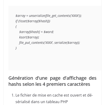
$array = unserialize(file_get_contents('XXXX'));

if (!isset($array[$hash]))

{

    $array[$hash] = $word;

    ksort($array);

    file_put_contents('XXXX', serialize($array));

}
Génération d’une page d’affichage des
hashs selon les 4 premiers caractères
Le fichier de mise en cache est ouvert et dé-
sérialisé dans un tableau PHP