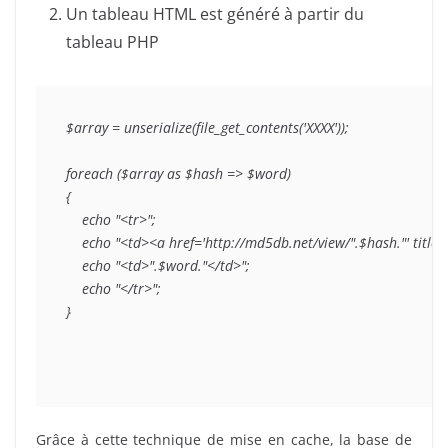
Un tableau HTML est généré à partir du
tableau PHP
$array = unserialize(file_get_contents('XXXX'));

foreach ($array as $hash => $word)

{

    echo "<tr>";

    echo "<td><a href='http://md5db.net/view/".$hash."' title=
    echo "<td>".$word."</td>";

    echo "</tr>";

}
Grâce à cette technique de mise en cache, la base de