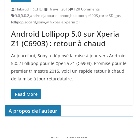
Thibaud FRICHET
16 avril 2015
120 Comments
5.0
,
5.0.2
,
android
,
appareil photo
,
bluetooth
,
c6903
,
carte SD
,
gps
,
lollipop
,
sdcard
,
sony
,
wifi
,
xperia
,
xperia z1
Android Lollipop 5.0 sur Xperia
Z1 (C6903) : retour à chaud
Aujourd’hui, Sony a déployé la mise à jour vers Android
5.0.2 Lollipop pour le Xperia Z1 (C6903). Promise pour le
premier trimestre 2015, voici un rapide retour à chaud
de la mise à jour retardataire.
Read More
A propos de l’auteur