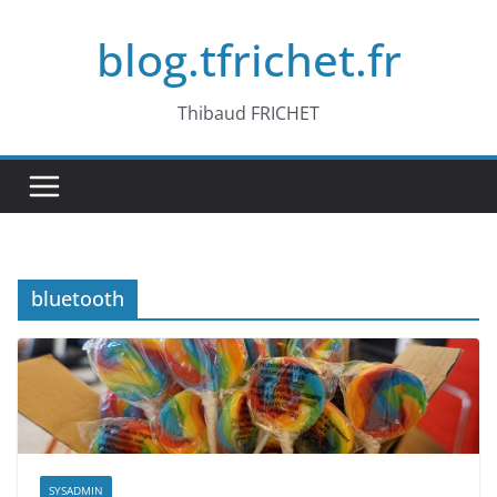
Passer
blog.tfrichet.fr
au
contenu
Thibaud FRICHET
bluetooth
SYSADMIN