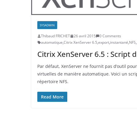
SYSADMIN
Thibaud FRICHET
26 avril 2015
0 Comments
automatique
,
Citrix XenServer 6.5
,
export
,
instantané
,
NFS
,
Citrix XenServer 6.5 : Scrip
Par défaut, XenServer ne fournit pas d’outil po
virtuelles de manière automatique. Voici un scr
répertoire NFS.
Read More