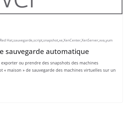
Red Hat
,
sauvegarde
,
script
,
snapshot
,
xe
,
XenCenter
,
XenServer
,
xva
,
yum
t de sauvegarde automatique
ur exporter ou prendre des snapshots des machines
ipt « maison » de sauvegarde des machines virtuelles sur un