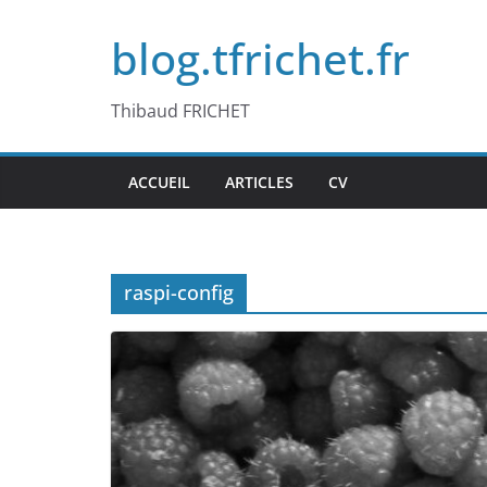
Passer
blog.tfrichet.fr
au
contenu
Thibaud FRICHET
ACCUEIL
ARTICLES
CV
raspi-config