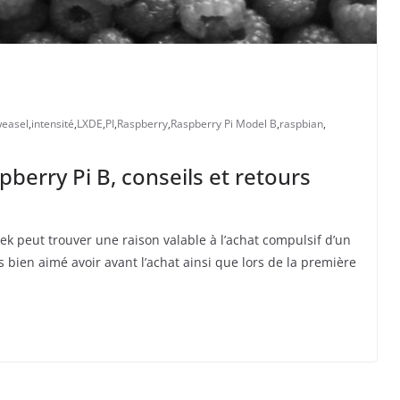
weasel
,
intensité
,
LXDE
,
PI
,
Raspberry
,
Raspberry Pi Model B
,
raspbian
,
berry Pi B, conseils et retours
k peut trouver une raison valable à l’achat compulsif d’un
s bien aimé avoir avant l’achat ainsi que lors de la première