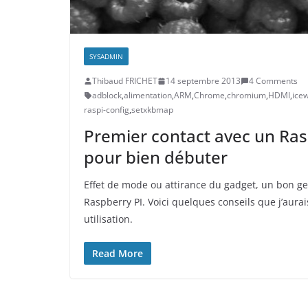
SYSADMIN
Thibaud FRICHET
14 septembre 2013
4 Comments
adblock
,
alimentation
,
ARM
,
Chrome
,
chromium
,
HDMI
,
ice
raspi-config
,
setxkbmap
Premier contact avec un Rasp
pour bien débuter
Effet de mode ou attirance du gadget, un bon gee
Raspberry PI. Voici quelques conseils que j’aurai
utilisation.
Read More