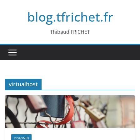
Passer
blog.tfrichet.fr
au
contenu
Thibaud FRICHET
virtualhost
SYSADMIN