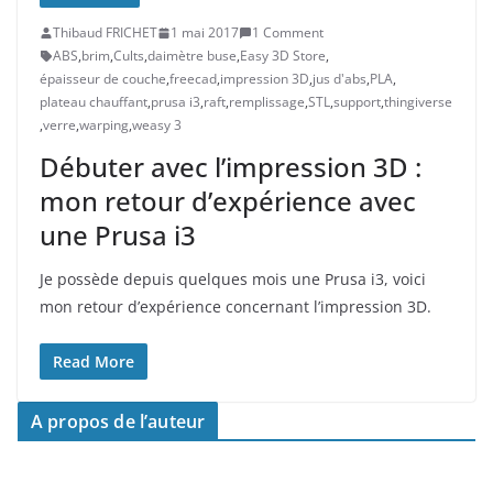
Thibaud FRICHET
1 mai 2017
1 Comment
ABS
,
brim
,
Cults
,
daimètre buse
,
Easy 3D Store
,
épaisseur de couche
,
freecad
,
impression 3D
,
jus d'abs
,
PLA
,
plateau chauffant
,
prusa i3
,
raft
,
remplissage
,
STL
,
support
,
thingiverse
,
verre
,
warping
,
weasy 3
Débuter avec l’impression 3D :
mon retour d’expérience avec
une Prusa i3
Je possède depuis quelques mois une Prusa i3, voici
mon retour d’expérience concernant l’impression 3D.
Read More
A propos de l’auteur