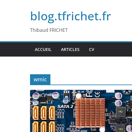
Passer
blog.tfrichet.fr
au
contenu
Thibaud FRICHET
ACCUEIL
ARTICLES
CV
wmic