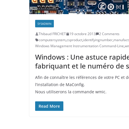
SYSADMIN
Thibaud FRICHET
19 octobre 2013
2 Comments
computersystem
,
csproduct
,
identifyingnumber
,
manufact
Windows Management Instrumentation Command-Line
,
wm
Windows : Une astuce rapide
fabriquant et le numéro de s
Afin de connaître les références de votre PC et d
l’installation de MaConfig.
Nous utiliserons la commande wmic.
Read More