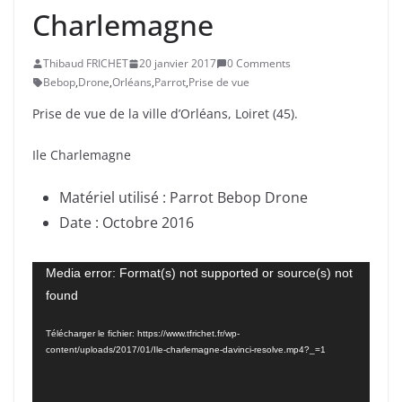
Charlemagne
Thibaud FRICHET
20 janvier 2017
0 Comments
Bebop
,
Drone
,
Orléans
,
Parrot
,
Prise de vue
Prise de vue de la ville d’Orléans, Loiret (45).
Ile Charlemagne
Matériel utilisé : Parrot Bebop Drone
Date : Octobre 2016
Lecteur
Media error: Format(s) not supported or source(s) not
found
vidéo
Télécharger le fichier: https://www.tfrichet.fr/wp-
content/uploads/2017/01/Ile-charlemagne-davinci-resolve.mp4?_=1