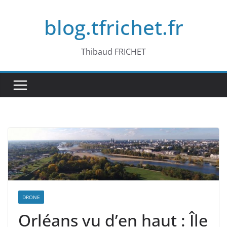
Passer
blog.tfrichet.fr
au
contenu
Thibaud FRICHET
DRONE
Orléans vu d’en haut : Île