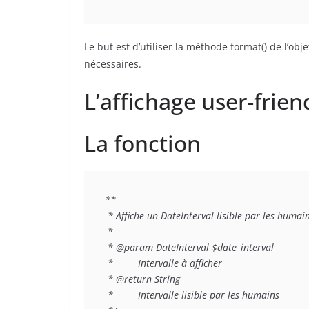
Le but est d’utiliser la méthode format() de l’ob
nécessaires.
L’affichage user-frien
La fonction
**

 * Affiche un DateInterval lisible par les humain
 *

 * @param DateInterval $date_interval

 *         Intervalle à afficher

 * @return String

 *         Intervalle lisible par les humains
