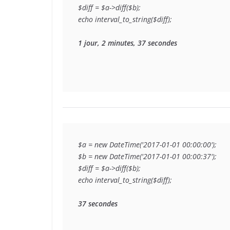
$diff = $a->diff($b);

echo interval_to_string($diff);

1 jour, 2 minutes, 37 secondes
$a = new DateTime('2017-01-01 00:00:00');

$b = new DateTime('2017-01-01 00:00:37');

$diff = $a->diff($b);

echo interval_to_string($diff);

37 secondes