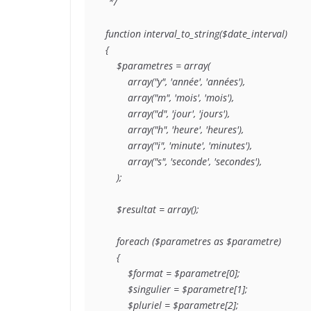
 */

function interval_to_string($date_interval)

{

    $parametres = array(

        array("y", 'année', 'années'),

        array("m", 'mois', 'mois'),

        array("d", 'jour', 'jours'),

        array("h", 'heure', 'heures'),

        array("i", 'minute', 'minutes'),

        array("s", 'seconde', 'secondes'),

    );

    $resultat = array();

    foreach ($parametres as $parametre)

    {

        $format = $parametre[0];

        $singulier = $parametre[1];

        $pluriel = $parametre[2];
