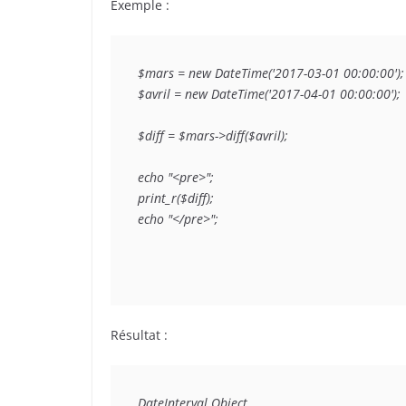
Exemple :
$mars = new DateTime('2017-03-01 00:00:00');

$avril = new DateTime('2017-04-01 00:00:00');

$diff = $mars->diff($avril);

echo "<pre>";

print_r($diff);

echo "</pre>";
Résultat :
DateInterval Object
