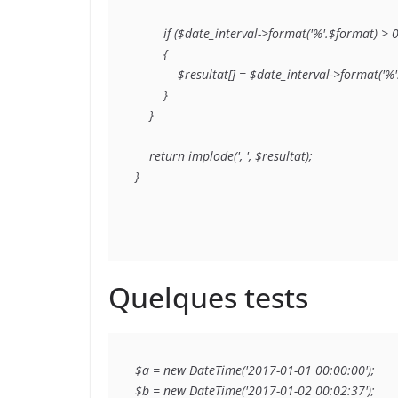
        if ($date_interval->format('%'.$format) > 0)
        {

            $resultat[] = $date_interval->format('
        }

    }

    return implode(', ', $resultat);

}
Quelques tests
$a = new DateTime('2017-01-01 00:00:00');

$b = new DateTime('2017-01-02 00:02:37');
