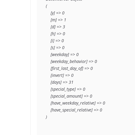
(

    [y] => 0

    [m] => 1

    [d] => 3

    [h] => 0

    [i] => 0

    [s] => 0

    [weekday] => 0

    [weekday_behavior] => 0

    [first_last_day_of] => 0

    [invert] => 0

    [days] => 31

    [special_type] => 0

    [special_amount] => 0

    [have_weekday_relative] => 0

    [have_special_relative] => 0
