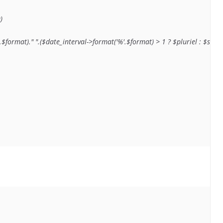


%'.$format)." ".($date_interval->format('%'.$format) > 1 ? $pluriel : $singul