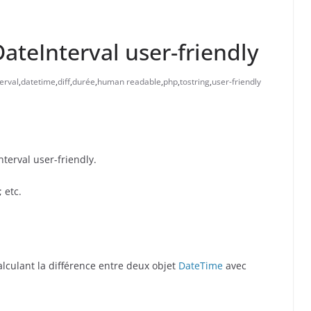
DateInterval user-friendly
erval
,
datetime
,
diff
,
durée
,
human readable
,
php
,
tostring
,
user-friendly
terval user-friendly.
 etc.
alculant la différence entre deux objet
DateTime
avec