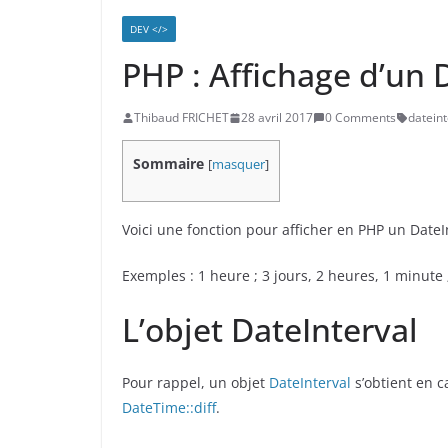
DEV </>
PHP : Affichage d’un 
Thibaud FRICHET
28 avril 2017
0 Comments
dateint
Sommaire
[
masquer
]
Voici une fonction pour afficher en PHP un DateIn
Exemples : 1 heure ; 3 jours, 2 heures, 1 minute ;
L’objet DateInterval
Pour rappel, un objet
DateInterval
s’obtient en c
DateTime::diff
.