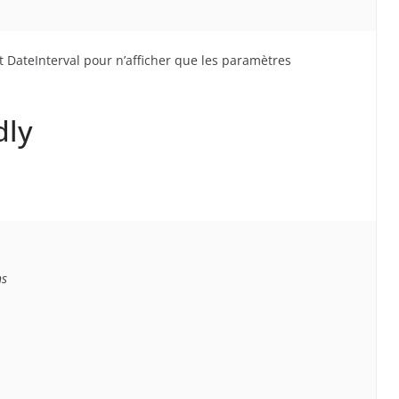
jet DateInterval pour n’afficher que les paramètres
dly
s
