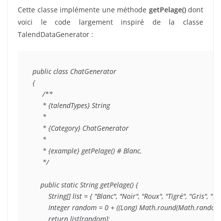
Cette classe implémente une méthode
getPelage()
dont
voici le code largement inspiré de la classe
TalendDataGenerator :
public class ChatGenerator

{

     /**

     * {talendTypes} String

     * 

     * {Category} ChatGenerator

     * 

     * {example} getPelage() # Blanc.

     */

    public static String getPelage() {

        String[] list = { "Blanc", "Noir", "Roux", "Tigré", "Gris", "Bru
        Integer random = 0 + ((Long) Math.round(Math.random() * 
        return list[random];
