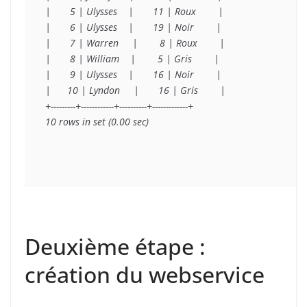
|       5 | Ulysses    |       11 | Roux        |

|       6 | Ulysses    |       19 | Noir        |

|       7 | Warren     |        8 | Roux        |

|       8 | William    |        5 | Gris        |

|       9 | Ulysses    |       16 | Noir        |

|      10 | Lyndon     |       16 | Gris        |

+---------+------------+----------+-------------+

10 rows in set (0.00 sec)
Deuxième étape :
création du webservice