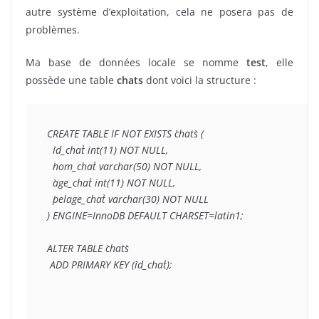
autre système d’exploitation, cela ne posera pas de
problèmes.
Ma base de données locale se nomme
test
, elle
possède une table
chats
dont voici la structure :
CREATE TABLE IF NOT EXISTS `chats` (

  `id_chat` int(11) NOT NULL,

  `nom_chat` varchar(50) NOT NULL,

  `age_chat` int(11) NOT NULL,

  `pelage_chat` varchar(30) NOT NULL

) ENGINE=InnoDB DEFAULT CHARSET=latin1;

ALTER TABLE `chats`

 ADD PRIMARY KEY (`id_chat`);