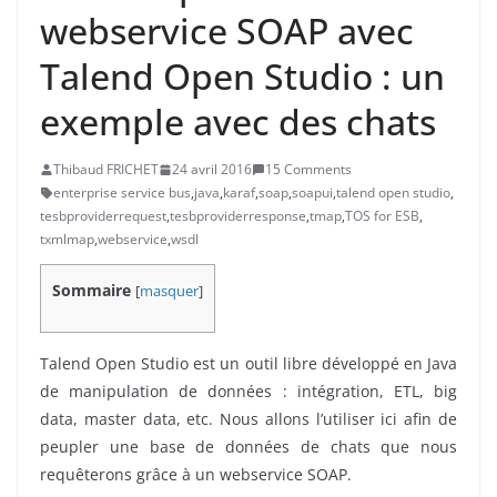
webservice SOAP avec
Talend Open Studio : un
exemple avec des chats
Thibaud FRICHET
24 avril 2016
15 Comments
enterprise service bus
,
java
,
karaf
,
soap
,
soapui
,
talend open studio
,
tesbproviderrequest
,
tesbproviderresponse
,
tmap
,
TOS for ESB
,
txmlmap
,
webservice
,
wsdl
Sommaire
[
masquer
]
Talend Open Studio est un outil libre développé en Java
de manipulation de données : intégration, ETL, big
data, master data, etc. Nous allons l’utiliser ici afin de
peupler une base de données de chats que nous
requêterons grâce à un webservice SOAP.