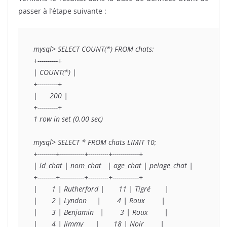
passer à l’étape suivante :
mysql> SELECT COUNT(*) FROM chats;

+----------+

| COUNT(*) |

+----------+

|      200 |

+----------+

1 row in set (0.00 sec)

mysql> SELECT * FROM chats LIMIT 10;

+---------+------------+----------+-------------+

| id_chat | nom_chat   | age_chat | pelage_chat |

+---------+------------+----------+-------------+

|       1 | Rutherford |       11 | Tigré       |

|       2 | Lyndon     |        4 | Roux        |

|       3 | Benjamin   |        3 | Roux        |

|       4 | Jimmy      |       18 | Noir        |
