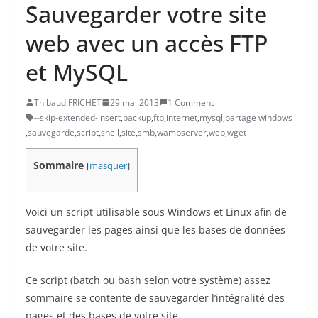
Sauvegarder votre site
web avec un accès FTP
et MySQL
Thibaud FRICHET
29 mai 2013
1 Comment
--skip-extended-insert
,
backup
,
ftp
,
internet
,
mysql
,
partage windows
,
sauvegarde
,
script
,
shell
,
site
,
smb
,
wampserver
,
web
,
wget
Sommaire
[
masquer
]
Voici un script utilisable sous Windows et Linux afin de
sauvegarder les pages ainsi que les bases de données
de votre site.
Ce script (batch ou bash selon votre système) assez
sommaire se contente de sauvegarder l’intégralité des
pages et des bases de votre site.