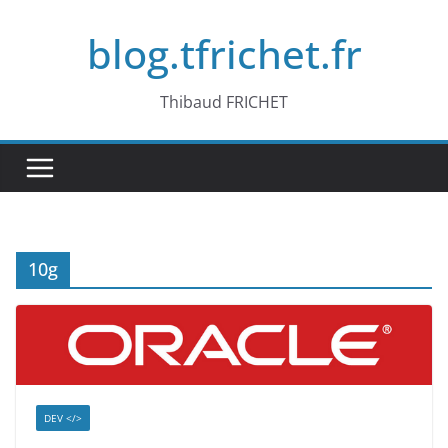
Passer
blog.tfrichet.fr
au
contenu
Thibaud FRICHET
10g
DEV </>