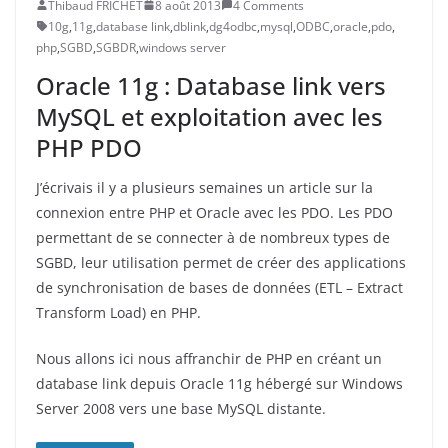
Thibaud FRICHET
8 août 2013
4 Comments
10g
,
11g
,
database link
,
dblink
,
dg4odbc
,
mysql
,
ODBC
,
oracle
,
pdo
,
php
,
SGBD
,
SGBDR
,
windows server
Oracle 11g : Database link vers
MySQL et exploitation avec les
PHP PDO
J’écrivais il y a plusieurs semaines un article sur la
connexion entre PHP et Oracle avec les PDO. Les PDO
permettant de se connecter à de nombreux types de
SGBD, leur utilisation permet de créer des applications
de synchronisation de bases de données (ETL – Extract
Transform Load) en PHP.
Nous allons ici nous affranchir de PHP en créant un
database link depuis Oracle 11g hébergé sur Windows
Server 2008 vers une base MySQL distante.