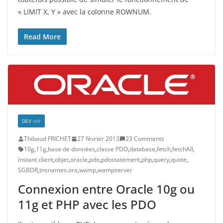
« LIMIT X, Y » avec la colonne ROWNUM.
Read More
DEV </>
Thibaud FRICHET
27 février 2013
23 Comments
10g
,
11g
,
base de données
,
classe PDO
,
database
,
fetch
,
fetchAll
,
instant client
,
objet
,
oracle
,
pdo
,
pdostatement
,
php
,
query
,
quote
,
SGBDR
,
tnsnames.ora
,
wamp
,
wampserver
Connexion entre Oracle 10g ou
11g et PHP avec les PDO