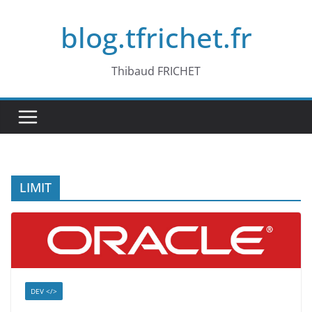
Passer
blog.tfrichet.fr
au
contenu
Thibaud FRICHET
LIMIT
DEV </>