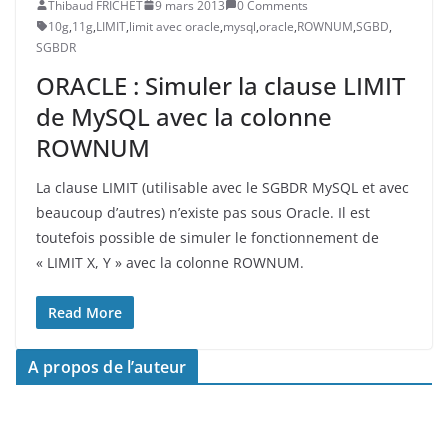
Thibaud FRICHET
9 mars 2013
0 Comments
10g
,
11g
,
LIMIT
,
limit avec oracle
,
mysql
,
oracle
,
ROWNUM
,
SGBD
,
SGBDR
ORACLE : Simuler la clause LIMIT
de MySQL avec la colonne
ROWNUM
La clause LIMIT (utilisable avec le SGBDR MySQL et avec
beaucoup d’autres) n’existe pas sous Oracle. Il est
toutefois possible de simuler le fonctionnement de
« LIMIT X, Y » avec la colonne ROWNUM.
Read More
A propos de l’auteur