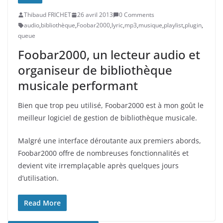
Thibaud FRICHET
26 avril 2013
0 Comments
audio
,
bibliothèque
,
Foobar2000
,
lyric
,
mp3
,
musique
,
playlist
,
plugin
,
queue
Foobar2000, un lecteur audio et
organiseur de bibliothèque
musicale performant
Bien que trop peu utilisé, Foobar2000 est à mon goût le
meilleur logiciel de gestion de bibliothèque musicale.
Malgré une interface déroutante aux premiers abords,
Foobar2000 offre de nombreuses fonctionnalités et
devient vite irremplaçable après quelques jours
d’utilisation.
Read More