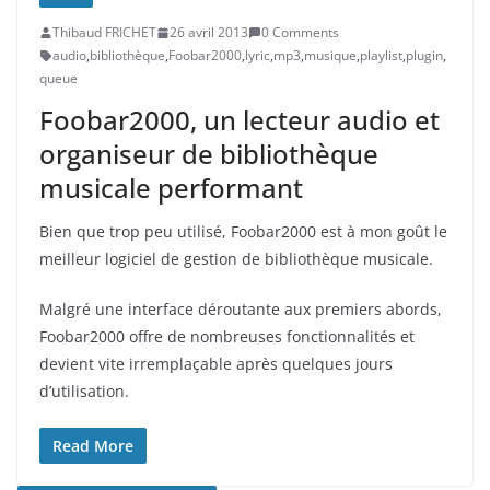
Thibaud FRICHET
26 avril 2013
0 Comments
audio
,
bibliothèque
,
Foobar2000
,
lyric
,
mp3
,
musique
,
playlist
,
plugin
,
queue
Foobar2000, un lecteur audio et
organiseur de bibliothèque
musicale performant
Bien que trop peu utilisé, Foobar2000 est à mon goût le
meilleur logiciel de gestion de bibliothèque musicale.
Malgré une interface déroutante aux premiers abords,
Foobar2000 offre de nombreuses fonctionnalités et
devient vite irremplaçable après quelques jours
d’utilisation.
Read More