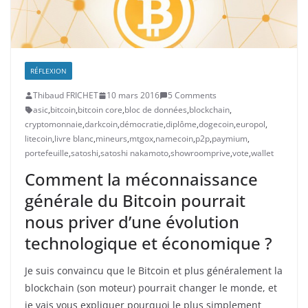
RÉFLEXION
Thibaud FRICHET
10 mars 2016
5 Comments
asic
,
bitcoin
,
bitcoin core
,
bloc de données
,
blockchain
,
cryptomonnaie
,
darkcoin
,
démocratie
,
diplôme
,
dogecoin
,
europol
,
litecoin
,
livre blanc
,
mineurs
,
mtgox
,
namecoin
,
p2p
,
paymium
,
portefeuille
,
satoshi
,
satoshi nakamoto
,
showroomprive
,
vote
,
wallet
Comment la méconnaissance
générale du Bitcoin pourrait
nous priver d’une évolution
technologique et économique ?
Je suis convaincu que le Bitcoin et plus généralement la
blockchain (son moteur) pourrait changer le monde, et
je vais vous expliquer pourquoi le plus simplement