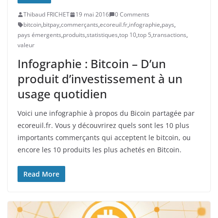
Thibaud FRICHET
19 mai 2016
0 Comments
bitcoin
,
bitpay
,
commerçants
,
ecoreuil.fr
,
infographie
,
pays
,
pays émergents
,
produits
,
statistiques
,
top 10
,
top 5
,
transactions
,
valeur
Infographie : Bitcoin – D’un
produit d’investissement à un
usage quotidien
Voici une infographie à propos du Bicoin partagée par
ecoreuil.fr. Vous y découvrirez quels sont les 10 plus
importants commerçants qui acceptent le bitcoin, ou
encore les 10 produits les plus achetés en Bitcoin.
Read More