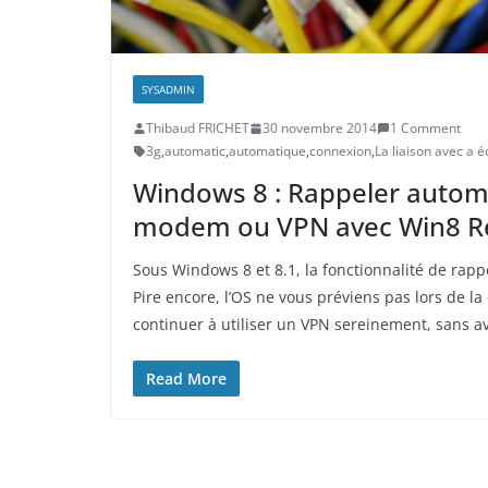
SYSADMIN
Thibaud FRICHET
30 novembre 2014
1 Comment
3g
,
automatic
,
automatique
,
connexion
,
La liaison avec a 
Windows 8 : Rappeler auto
modem ou VPN avec Win8 Re
Sous Windows 8 et 8.1, la fonctionnalité de ra
Pire encore, l’OS ne vous préviens pas lors de l
continuer à utiliser un VPN sereinement, sans av
Read More