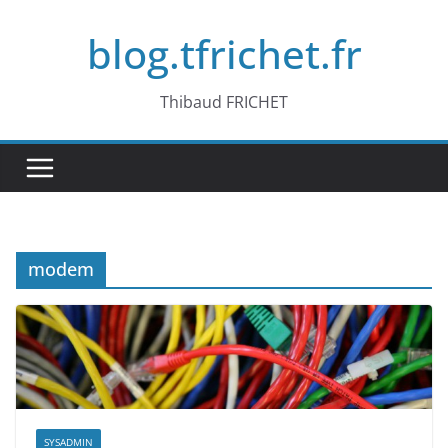
Passer
blog.tfrichet.fr
au
contenu
Thibaud FRICHET
modem
SYSADMIN