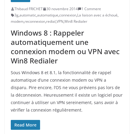
Thibaud FRICHET
30 novembre 2014
1 Comment
3g
,
automatic
,
automatique
,
connexion
,
La liaison avec a échoué
,
modem
,
reconnexion
,
redial
,
VPN
,
Win8 Redialer
Windows 8 : Rappeler
automatiquement une
connexion modem ou VPN avec
Win8 Redialer
Sous Windows 8 et 8.1, la fonctionnalité de rappel
automatique d’une connexion modem ou VPN a
disparu. Pire encore, l’OS ne vous préviens pas lors de
la déconnexion. Heureusement il existe un logiciel pour
continuer à utiliser un VPN sereinement, sans avoir à
vérifier la connexion régulièrement.
Read More