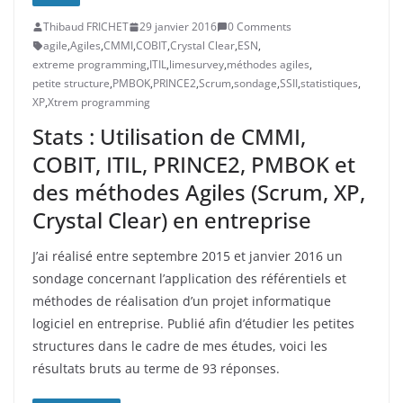
Thibaud FRICHET
29 janvier 2016
0 Comments
agile
,
Agiles
,
CMMI
,
COBIT
,
Crystal Clear
,
ESN
,
extreme programming
,
ITIL
,
limesurvey
,
méthodes agiles
,
petite structure
,
PMBOK
,
PRINCE2
,
Scrum
,
sondage
,
SSII
,
statistiques
,
XP
,
Xtrem programming
Stats : Utilisation de CMMI,
COBIT, ITIL, PRINCE2, PMBOK et
des méthodes Agiles (Scrum, XP,
Crystal Clear) en entreprise
J’ai réalisé entre septembre 2015 et janvier 2016 un
sondage concernant l’application des référentiels et
méthodes de réalisation d’un projet informatique
logiciel en entreprise. Publié afin d’étudier les petites
structures dans le cadre de mes études, voici les
résultats bruts au terme de 93 réponses.