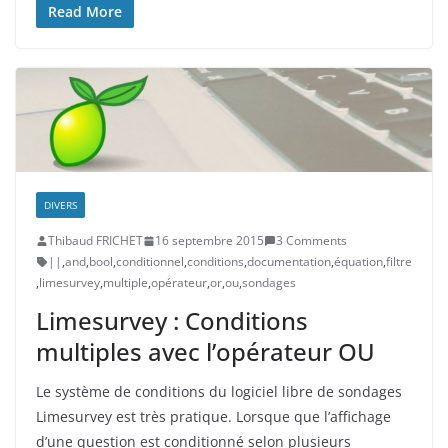
Read More
DIVERS
Thibaud FRICHET
16 septembre 2015
3 Comments
||
,
and
,
bool
,
conditionnel
,
conditions
,
documentation
,
équation
,
filtre
,
limesurvey
,
multiple
,
opérateur
,
or
,
ou
,
sondages
Limesurvey : Conditions
multiples avec l’opérateur OU
Le système de conditions du logiciel libre de sondages
Limesurvey est très pratique. Lorsque que l’affichage
d’une question est conditionné selon plusieurs