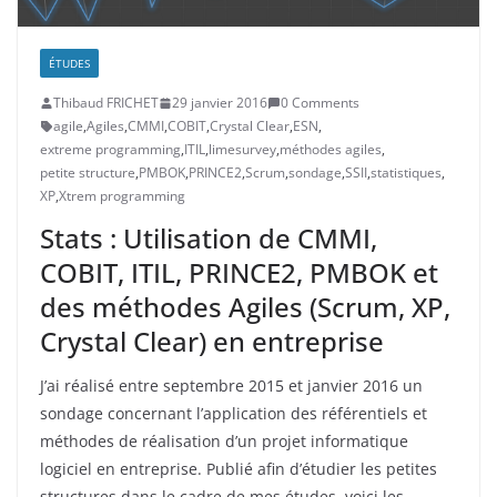
ÉTUDES
Thibaud FRICHET
29 janvier 2016
0 Comments
agile
,
Agiles
,
CMMI
,
COBIT
,
Crystal Clear
,
ESN
,
extreme programming
,
ITIL
,
limesurvey
,
méthodes agiles
,
petite structure
,
PMBOK
,
PRINCE2
,
Scrum
,
sondage
,
SSII
,
statistiques
,
XP
,
Xtrem programming
Stats : Utilisation de CMMI,
COBIT, ITIL, PRINCE2, PMBOK et
des méthodes Agiles (Scrum, XP,
Crystal Clear) en entreprise
J’ai réalisé entre septembre 2015 et janvier 2016 un
sondage concernant l’application des référentiels et
méthodes de réalisation d’un projet informatique
logiciel en entreprise. Publié afin d’étudier les petites
structures dans le cadre de mes études, voici les