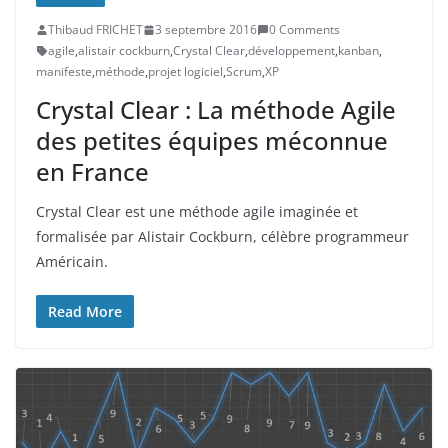
Thibaud FRICHET
3 septembre 2016
0 Comments
agile
,
alistair cockburn
,
Crystal Clear
,
développement
,
kanban
,
manifeste
,
méthode
,
projet logiciel
,
Scrum
,
XP
Crystal Clear : La méthode Agile
des petites équipes méconnue
en France
Crystal Clear est une méthode agile imaginée et
formalisée par Alistair Cockburn, célèbre programmeur
Américain.
Read More