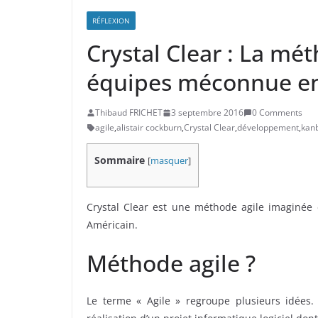
RÉFLEXION
Crystal Clear : La mét
équipes méconnue en
Thibaud FRICHET
3 septembre 2016
0 Comments
agile
,
alistair cockburn
,
Crystal Clear
,
développement
,
kan
Sommaire
[
masquer
]
Crystal Clear est une méthode agile imaginée 
Américain.
Méthode agile ?
Le terme « Agile » regroupe plusieurs idées.