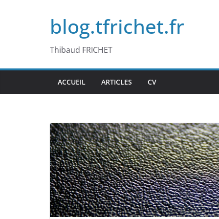
Passer
blog.tfrichet.fr
au
contenu
Thibaud FRICHET
ACCUEIL
ARTICLES
CV