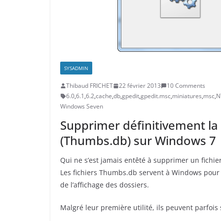
SYSADMIN
Thibaud FRICHET
22 février 2013
10 Comments
6.0
,
6.1
,
6.2
,
cache
,
db
,
gpedit
,
gpedit.msc
,
miniatures
,
msc
,
N
Windows Seven
Supprimer définitivement la
(Thumbs.db) sur Windows 7
Qui ne s’est jamais entêté à supprimer un fichi
Les fichiers Thumbs.db servent à Windows pour st
de l’affichage des dossiers.
Malgré leur première utilité, ils peuvent parfois