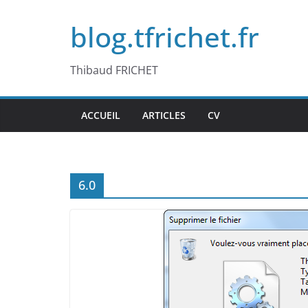
Passer
blog.tfrichet.fr
au
contenu
Thibaud FRICHET
ACCUEIL
ARTICLES
CV
6.0