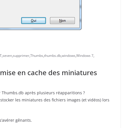
T
,
seven
,
supprimer
,
Thumbs
,
thumbs.db
,
windows
,
Windows 7
,
 mise en cache des miniatures
er Thumbs.db après plusieurs réapparitions ?
ocker les miniatures des fichiers images (et vidéos) lors
 s’avérer gênants.