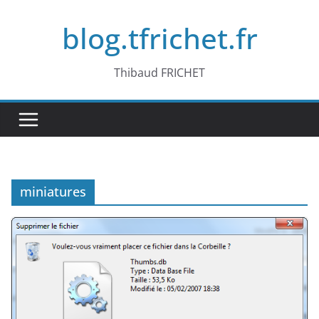
Passer
blog.tfrichet.fr
au
contenu
Thibaud FRICHET
miniatures