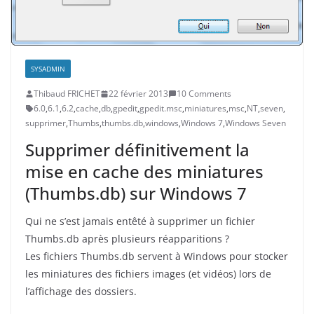
SYSADMIN
Thibaud FRICHET
22 février 2013
10 Comments
6.0
,
6.1
,
6.2
,
cache
,
db
,
gpedit
,
gpedit.msc
,
miniatures
,
msc
,
NT
,
seven
,
supprimer
,
Thumbs
,
thumbs.db
,
windows
,
Windows 7
,
Windows Seven
Supprimer définitivement la
mise en cache des miniatures
(Thumbs.db) sur Windows 7
Qui ne s’est jamais entêté à supprimer un fichier
Thumbs.db après plusieurs réapparitions ?
Les fichiers Thumbs.db servent à Windows pour stocker
les miniatures des fichiers images (et vidéos) lors de
l’affichage des dossiers.