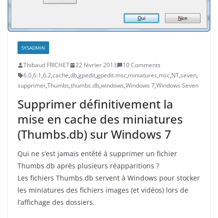
SYSADMIN
Thibaud FRICHET
22 février 2013
10 Comments
6.0
,
6.1
,
6.2
,
cache
,
db
,
gpedit
,
gpedit.msc
,
miniatures
,
msc
,
NT
,
seven
,
supprimer
,
Thumbs
,
thumbs.db
,
windows
,
Windows 7
,
Windows Seven
Supprimer définitivement la
mise en cache des miniatures
(Thumbs.db) sur Windows 7
Qui ne s’est jamais entêté à supprimer un fichier
Thumbs.db après plusieurs réapparitions ?
Les fichiers Thumbs.db servent à Windows pour stocker
les miniatures des fichiers images (et vidéos) lors de
l’affichage des dossiers.