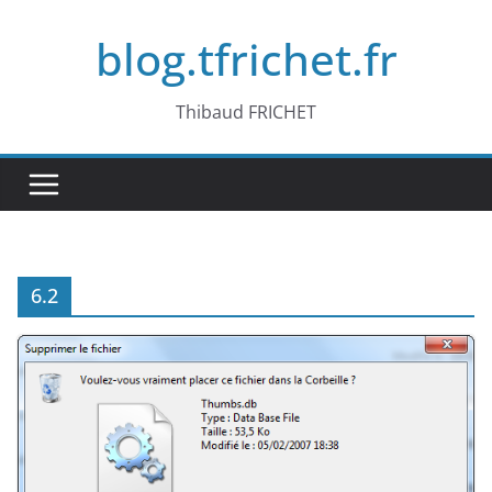
Passer
blog.tfrichet.fr
au
contenu
Thibaud FRICHET
6.2