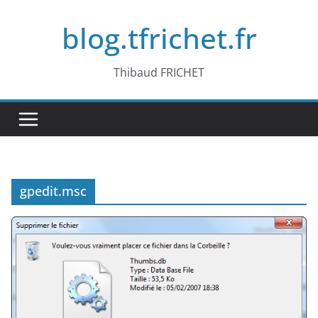
Passer
blog.tfrichet.fr
au
contenu
Thibaud FRICHET
gpedit.msc