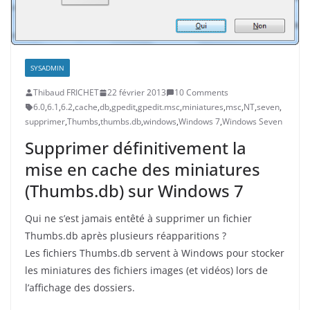
SYSADMIN
Thibaud FRICHET
22 février 2013
10 Comments
6.0
,
6.1
,
6.2
,
cache
,
db
,
gpedit
,
gpedit.msc
,
miniatures
,
msc
,
NT
,
seven
,
supprimer
,
Thumbs
,
thumbs.db
,
windows
,
Windows 7
,
Windows Seven
Supprimer définitivement la
mise en cache des miniatures
(Thumbs.db) sur Windows 7
Qui ne s’est jamais entêté à supprimer un fichier
Thumbs.db après plusieurs réapparitions ?
Les fichiers Thumbs.db servent à Windows pour stocker
les miniatures des fichiers images (et vidéos) lors de
l’affichage des dossiers.