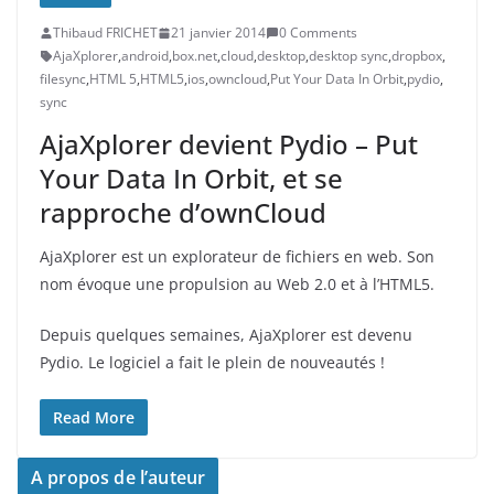
Thibaud FRICHET
21 janvier 2014
0 Comments
AjaXplorer
,
android
,
box.net
,
cloud
,
desktop
,
desktop sync
,
dropbox
,
filesync
,
HTML 5
,
HTML5
,
ios
,
owncloud
,
Put Your Data In Orbit
,
pydio
,
sync
AjaXplorer devient Pydio – Put
Your Data In Orbit, et se
rapproche d’ownCloud
AjaXplorer est un explorateur de fichiers en web. Son
nom évoque une propulsion au Web 2.0 et à l’HTML5.
Depuis quelques semaines, AjaXplorer est devenu
Pydio. Le logiciel a fait le plein de nouveautés !
Read More
A propos de l’auteur