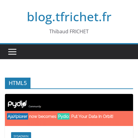
Passer
blog.tfrichet.fr
au
contenu
Thibaud FRICHET
HTML5
SYSADMIN