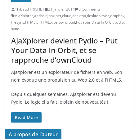
Thibaud FRICHET
21 janvier 2014
0 Comments
AjaXplorer
,
android
,
box.net
,
cloud
,
desktop
,
desktop sync
,
dropbox
,
filesync
,
HTML 5
,
HTML5
,
ios
,
owncloud
,
Put Your Data In Orbit
,
pydio
,
sync
AjaXplorer devient Pydio – Put
Your Data In Orbit, et se
rapproche d’ownCloud
AjaXplorer est un explorateur de fichiers en web. Son
nom évoque une propulsion au Web 2.0 et à l’HTML5.
Depuis quelques semaines, AjaXplorer est devenu
Pydio. Le logiciel a fait le plein de nouveautés !
Read More
A propos de l’auteur