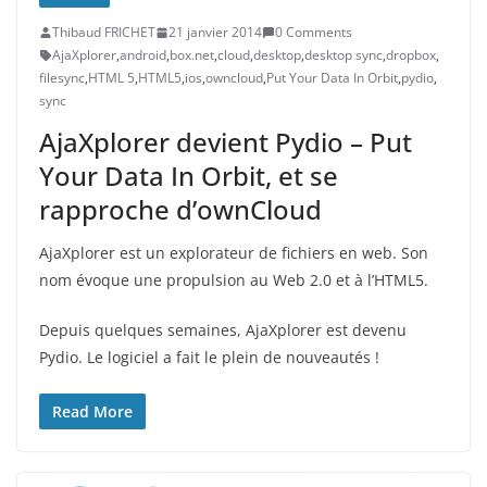
Thibaud FRICHET
21 janvier 2014
0 Comments
AjaXplorer
,
android
,
box.net
,
cloud
,
desktop
,
desktop sync
,
dropbox
,
filesync
,
HTML 5
,
HTML5
,
ios
,
owncloud
,
Put Your Data In Orbit
,
pydio
,
sync
AjaXplorer devient Pydio – Put
Your Data In Orbit, et se
rapproche d’ownCloud
AjaXplorer est un explorateur de fichiers en web. Son
nom évoque une propulsion au Web 2.0 et à l’HTML5.
Depuis quelques semaines, AjaXplorer est devenu
Pydio. Le logiciel a fait le plein de nouveautés !
Read More