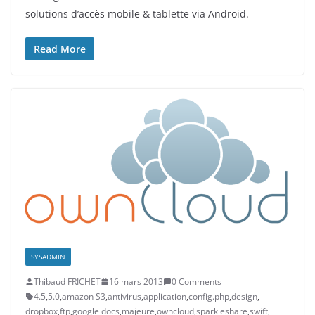
solutions d’accès mobile & tablette via Android.
Read More
SYSADMIN
Thibaud FRICHET
16 mars 2013
0 Comments
4.5
,
5.0
,
amazon S3
,
antivirus
,
application
,
config.php
,
design
,
dropbox
,
ftp
,
google docs
,
majeure
,
owncloud
,
sparkleshare
,
swift
,