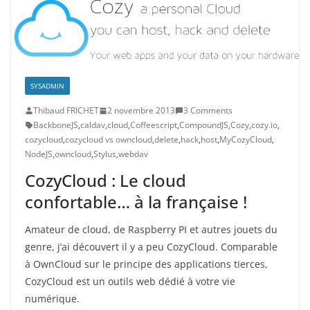
SYSADMIN
Thibaud FRICHET
2 novembre 2013
3 Comments
BackboneJS
,
caldav
,
cloud
,
Coffeescript
,
CompoundJS
,
Cozy
,
cozy.io
,
cozycloud
,
cozycloud vs owncloud
,
delete
,
hack
,
host
,
MyCozyCloud
,
NodeJS
,
owncloud
,
Stylus
,
webdav
CozyCloud : Le cloud
confortable… à la française !
Amateur de cloud, de Raspberry PI et autres jouets du
genre, j’ai découvert il y a peu CozyCloud. Comparable
à OwnCloud sur le principe des applications tierces,
CozyCloud est un outils web dédié à votre vie
numérique.