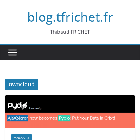
Passer
blog.tfrichet.fr
au
contenu
Thibaud FRICHET
owncloud
SYSADMIN