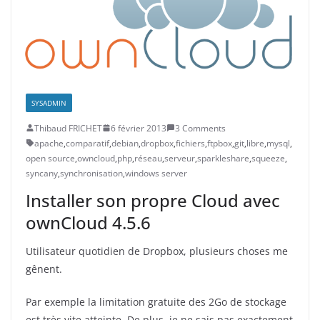
SYSADMIN
Thibaud FRICHET
6 février 2013
3 Comments
apache
,
comparatif
,
debian
,
dropbox
,
fichiers
,
ftpbox
,
git
,
libre
,
mysql
,
open source
,
owncloud
,
php
,
réseau
,
serveur
,
sparkleshare
,
squeeze
,
syncany
,
synchronisation
,
windows server
Installer son propre Cloud avec
ownCloud 4.5.6
Utilisateur quotidien de Dropbox, plusieurs choses me
gênent.
Par exemple la limitation gratuite des 2Go de stockage
est très vite atteinte. De plus, je ne sais pas exactement