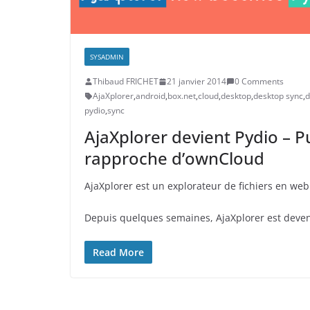
SYSADMIN
Thibaud FRICHET
21 janvier 2014
0 Comments
AjaXplorer
,
android
,
box.net
,
cloud
,
desktop
,
desktop sync
,
d
pydio
,
sync
AjaXplorer devient Pydio – Pu
rapproche d’ownCloud
AjaXplorer est un explorateur de fichiers en we
Depuis quelques semaines, AjaXplorer est devenu 
Read More