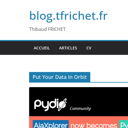
Passer
blog.tfrichet.fr
au
contenu
Thibaud FRICHET
ACCUEIL
ARTICLES
CV
Put Your Data In Orbit