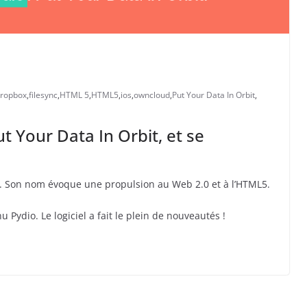
ropbox
,
filesync
,
HTML 5
,
HTML5
,
ios
,
owncloud
,
Put Your Data In Orbit
,
t Your Data In Orbit, et se
b. Son nom évoque une propulsion au Web 2.0 et à l’HTML5.
Pydio. Le logiciel a fait le plein de nouveautés !