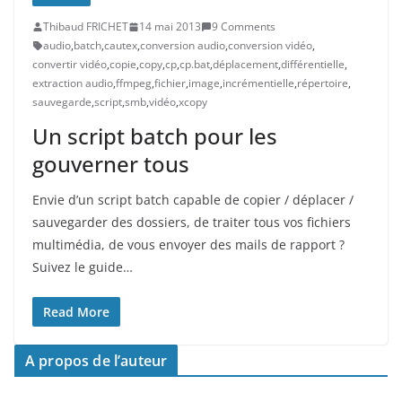
Thibaud FRICHET
14 mai 2013
9 Comments
audio
,
batch
,
cautex
,
conversion audio
,
conversion vidéo
,
convertir vidéo
,
copie
,
copy
,
cp
,
cp.bat
,
déplacement
,
différentielle
,
extraction audio
,
ffmpeg
,
fichier
,
image
,
incrémentielle
,
répertoire
,
sauvegarde
,
script
,
smb
,
vidéo
,
xcopy
Un script batch pour les
gouverner tous
Envie d’un script batch capable de copier / déplacer /
sauvegarder des dossiers, de traiter tous vos fichiers
multimédia, de vous envoyer des mails de rapport ?
Suivez le guide…
Read More
A propos de l’auteur