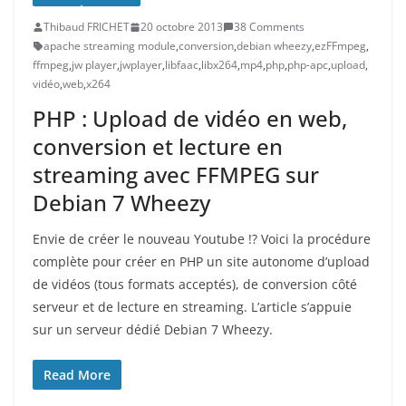
Thibaud FRICHET
20 octobre 2013
38 Comments
apache streaming module
,
conversion
,
debian wheezy
,
ezFFmpeg
,
ffmpeg
,
jw player
,
jwplayer
,
libfaac
,
libx264
,
mp4
,
php
,
php-apc
,
upload
,
vidéo
,
web
,
x264
PHP : Upload de vidéo en web,
conversion et lecture en
streaming avec FFMPEG sur
Debian 7 Wheezy
Envie de créer le nouveau Youtube !? Voici la procédure
complète pour créer en PHP un site autonome d’upload
de vidéos (tous formats acceptés), de conversion côté
serveur et de lecture en streaming. L’article s’appuie
sur un serveur dédié Debian 7 Wheezy.
Read More