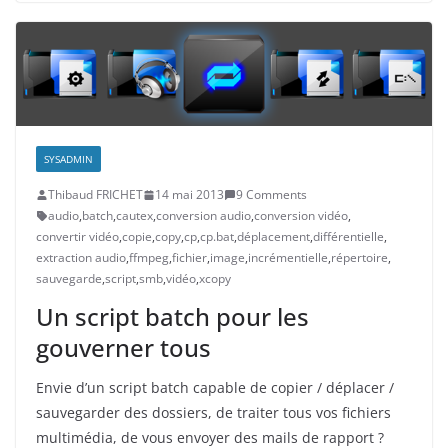
SYSADMIN
Thibaud FRICHET
14 mai 2013
9 Comments
audio
,
batch
,
cautex
,
conversion audio
,
conversion vidéo
,
convertir vidéo
,
copie
,
copy
,
cp
,
cp.bat
,
déplacement
,
différentielle
,
extraction audio
,
ffmpeg
,
fichier
,
image
,
incrémentielle
,
répertoire
,
sauvegarde
,
script
,
smb
,
vidéo
,
xcopy
Un script batch pour les
gouverner tous
Envie d’un script batch capable de copier / déplacer /
sauvegarder des dossiers, de traiter tous vos fichiers
multimédia, de vous envoyer des mails de rapport ?