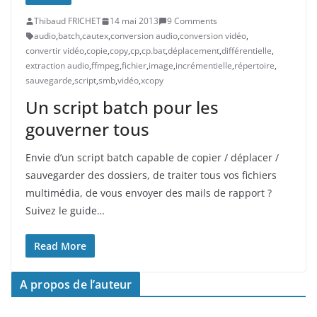
Thibaud FRICHET
14 mai 2013
9 Comments
audio
,
batch
,
cautex
,
conversion audio
,
conversion vidéo
,
convertir vidéo
,
copie
,
copy
,
cp
,
cp.bat
,
déplacement
,
différentielle
,
extraction audio
,
ffmpeg
,
fichier
,
image
,
incrémentielle
,
répertoire
,
sauvegarde
,
script
,
smb
,
vidéo
,
xcopy
Un script batch pour les
gouverner tous
Envie d’un script batch capable de copier / déplacer /
sauvegarder des dossiers, de traiter tous vos fichiers
multimédia, de vous envoyer des mails de rapport ?
Suivez le guide…
Read More
A propos de l’auteur