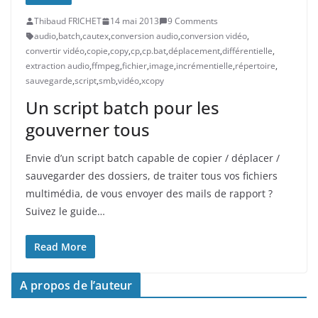
Thibaud FRICHET
14 mai 2013
9 Comments
audio
,
batch
,
cautex
,
conversion audio
,
conversion vidéo
,
convertir vidéo
,
copie
,
copy
,
cp
,
cp.bat
,
déplacement
,
différentielle
,
extraction audio
,
ffmpeg
,
fichier
,
image
,
incrémentielle
,
répertoire
,
sauvegarde
,
script
,
smb
,
vidéo
,
xcopy
Un script batch pour les
gouverner tous
Envie d’un script batch capable de copier / déplacer /
sauvegarder des dossiers, de traiter tous vos fichiers
multimédia, de vous envoyer des mails de rapport ?
Suivez le guide…
Read More
A propos de l’auteur