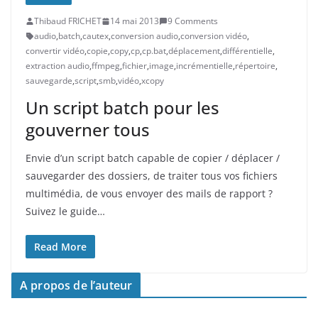
Thibaud FRICHET
14 mai 2013
9 Comments
audio
,
batch
,
cautex
,
conversion audio
,
conversion vidéo
,
convertir vidéo
,
copie
,
copy
,
cp
,
cp.bat
,
déplacement
,
différentielle
,
extraction audio
,
ffmpeg
,
fichier
,
image
,
incrémentielle
,
répertoire
,
sauvegarde
,
script
,
smb
,
vidéo
,
xcopy
Un script batch pour les
gouverner tous
Envie d’un script batch capable de copier / déplacer /
sauvegarder des dossiers, de traiter tous vos fichiers
multimédia, de vous envoyer des mails de rapport ?
Suivez le guide…
Read More
A propos de l’auteur