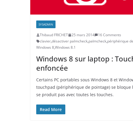
SYSADMIN
Thibaud FRICHET
25 mars 2014
16 Comments
clavier
,
désactiver palmcheck
,
palmcheck
,
périphérique d
Windows 8
,
Windows 8.1
Windows 8 sur laptop : Touc
enfoncée
Certains PC portables sous Windows 8 et Window
touchpad (périphérique de pointage) se bloque 
se produit pas avec toutes les touches.
Read More