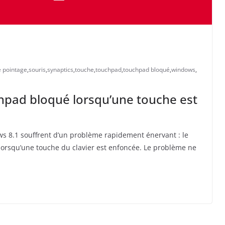
e pointage
,
souris
,
synaptics
,
touche
,
touchpad
,
touchpad bloqué
,
windows
,
hpad bloqué lorsqu’une touche est
s 8.1 souffrent d’un problème rapidement énervant : le
lorsqu’une touche du clavier est enfoncée. Le problème ne