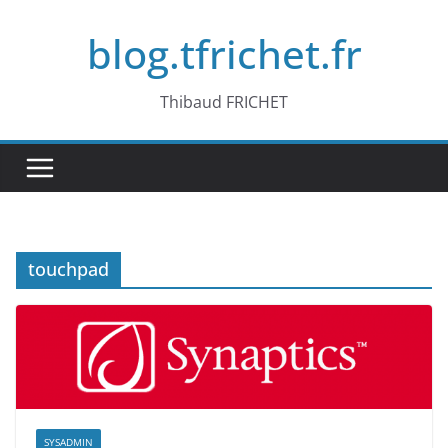
Passer
blog.tfrichet.fr
au
contenu
Thibaud FRICHET
touchpad
SYSADMIN