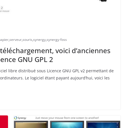
apier
,
serveur
,
souris
,
synergy
,
synergy-foss
u téléchargement, voici d’anciennes
icence GNU GPL 2
iciel libre distribué sous Licence GNU GPL v2 permettant de
ordinateurs. Le logiciel étant payant aujourd’hui, voici les