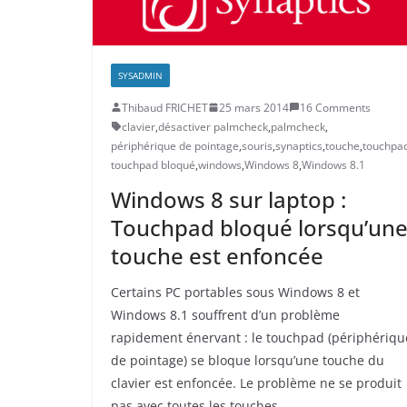
SYSADMIN
Thibaud FRICHET
25 mars 2014
16 Comments
clavier
,
désactiver palmcheck
,
palmcheck
,
périphérique de pointage
,
souris
,
synaptics
,
touche
,
touchpa
touchpad bloqué
,
windows
,
Windows 8
,
Windows 8.1
Windows 8 sur laptop :
Touchpad bloqué lorsqu’un
touche est enfoncée
Certains PC portables sous Windows 8 et
Windows 8.1 souffrent d’un problème
rapidement énervant : le touchpad (périphériqu
de pointage) se bloque lorsqu’une touche du
clavier est enfoncée. Le problème ne se produit
pas avec toutes les touches.