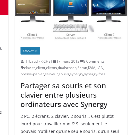
d
,
SYSADMIN
Thibaud FRICHET
17 mars 2013
8 Comments
clavier
,
client
,
clients
,
dualscreen
,
écran
,
KVM
,
LAN
,
e
presse-papier
,
serveur
,
souris
,
synergy
,
synergy-foss
Partager sa souris et son
clavier entre plusieurs
ordinateurs avec Synergy
e
2 PC, 2 écrans, 2 clavier, 2 souris… C’est plutôt
lourd pour travailler non !? Si seulement je
pouvais n’utiliser qu’une seule souris, qu’un seul