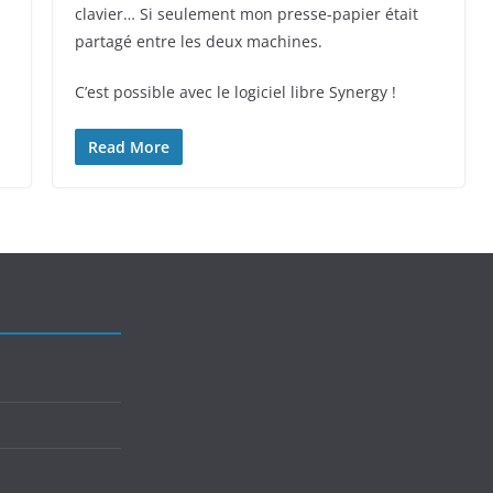
clavier… Si seulement mon presse-papier était
partagé entre les deux machines.
C’est possible avec le logiciel libre Synergy !
Read More