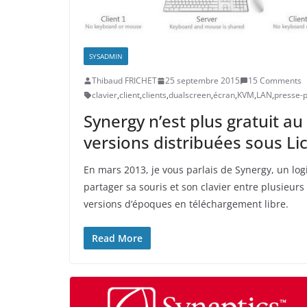
SYSADMIN
Thibaud FRICHET
25 septembre 2015
15 Comments
clavier
,
client
,
clients
,
dualscreen
,
écran
,
KVM
,
LAN
,
presse-p
Synergy n’est plus gratuit a
versions distribuées sous L
En mars 2013, je vous parlais de Synergy, un log
partager sa souris et son clavier entre plusieurs 
versions d’époques en téléchargement libre.
Read More