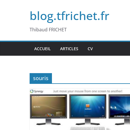
Passer
blog.tfrichet.fr
au
contenu
Thibaud FRICHET
ACCUEIL
ARTICLES
CV
souris