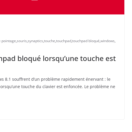
e pointage
,
souris
,
synaptics
,
touche
,
touchpad
,
touchpad bloqué
,
windows
,
hpad bloqué lorsqu’une touche est
s 8.1 souffrent d’un problème rapidement énervant : le
lorsqu’une touche du clavier est enfoncée. Le problème ne