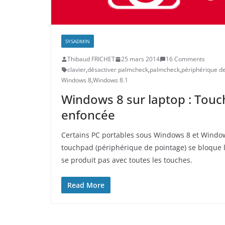
SYSADMIN
Thibaud FRICHET
25 mars 2014
16 Comments
clavier
,
désactiver palmcheck
,
palmcheck
,
périphérique d
Windows 8
,
Windows 8.1
Windows 8 sur laptop : Touc
enfoncée
Certains PC portables sous Windows 8 et Window
touchpad (périphérique de pointage) se bloque 
se produit pas avec toutes les touches.
Read More